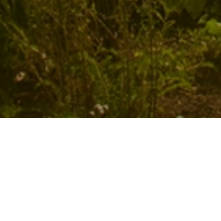
Главная
→
Развлечения
→
Экскурсии
→
Во время экскурсии путешественники увидят
части города гости познакомятся с храмом и
гравюр 19 века.