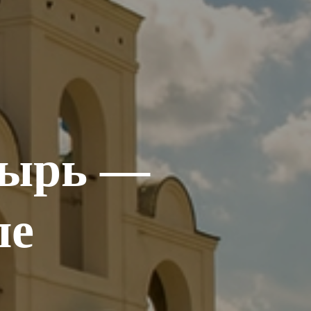
тырь —
ле