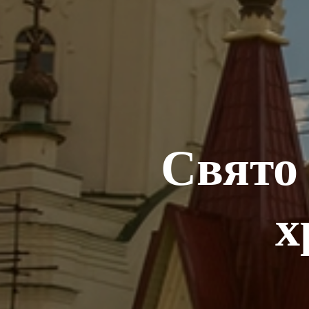
Свято
х