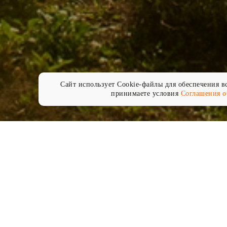
Сайт использует Cookie-файлы для обеспечения вс
принимаете условия
Соглашения о
Свято Духов монастырь — храм в Новосиле
 православные святыни Новосильского края. В централь
 купеческой архитектурой, будто сошедшими с открыток и